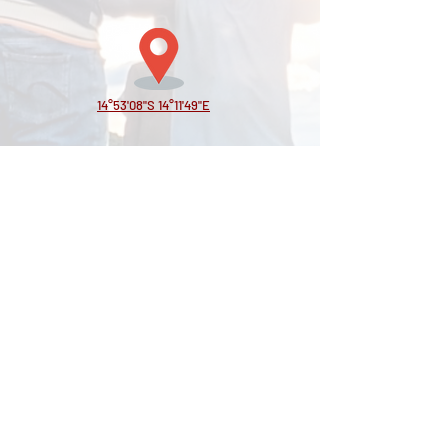
14°53'08"S 14°11'49"E
VOLTAR
Contacte-nos