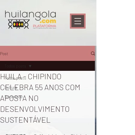
Post
Todos posts
HUILA - CHIPINDO
Todos posts
CELEBRA 55 ANOS COM
Cultura
APOSTA NO
Sociedade
DESENVOLVIMENTO
SUSTENTÁVEL