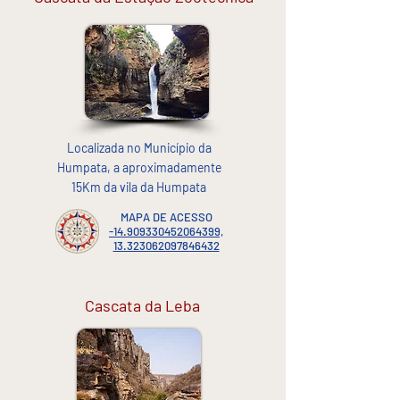
Localizada no Município da
Humpata, a aproximadamente
15Km da vila da Humpata
MAPA DE ACESSO
-14.909330452064399,
13.323062097846432
Cascata da Leba