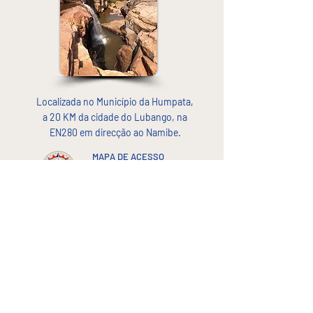
Localizada no Município da Humpata,
a 20 KM da cidade do Lubango, na
EN280 em direcção ao Namibe.
MAPA DE ACESSO
-15.070558640502034,
13.24357824042549
Cascata da Tundavala