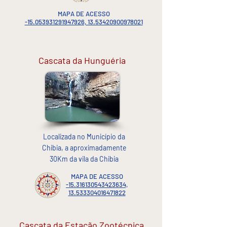
MAPA DE ACESSO
-15.053931291947926, 13.53420900978021
Cascata da Hunguéria
Localizada no Município da
Chibia, a aproximadamente
30Km da vila da Chibia
MAPA DE ACESSO
-15.316130543423634,
13.533304016471822
Cascata da Estação Zootécnica