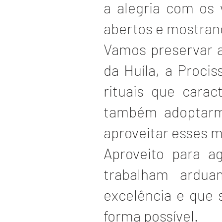
a alegria com os 
abertos e mostrand
Vamos preservar a
da Huíla, a Proci
rituais que cara
também adoptarm
aproveitar esses 
Aproveito para a
trabalham ardua
excelência e que
forma possível.