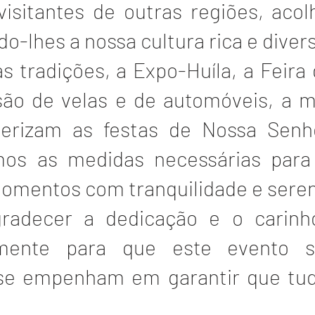
visitantes de outras regiões, aco
o-lhes a nossa cultura rica e divers
s tradições, a Expo-Huíla, a Feir
ssão de velas e de automóveis, a 
cterizam as festas de Nossa Sen
os as medidas necessárias para
momentos com tranquilidade e sere
gradecer a dedicação e o carin
mente para que este evento s
 se empenham em garantir que tud