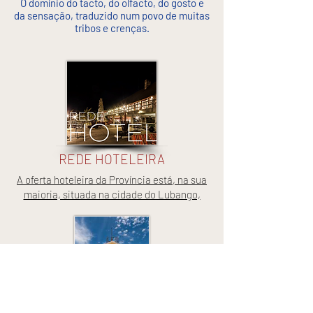
O domínio do tacto, do olfacto, do gosto e
da sensação, traduzido num povo de muitas
tribos e crenças.
REDE HOTELEIRA
A oferta hoteleira da Província está, na sua
maioria, situada na cidade do Lubango,
ARQUITECTURA