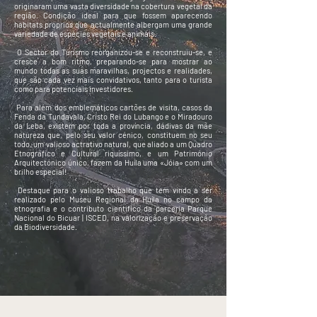
originaram uma vasta diversidade na cobertura vegetal da
região. Condição ideal para que fossem aparecendo
habitats próprios que actualmente albergam uma grande
variedade de espécies vegetais e animais.
O Sector do Turismo reorganizou-se e reconstruiu-se, e
cresce a bom ritmo, preparando-se para mostrar ao
mundo todas as suas maravilhas, projectos e realidades,
que são cada vez mais convidativos, tanto para o turista
como para potenciais investidores.
Para além dos emblemáticos cartões de visita, casos da
Fenda da Tundavala, Cristo Rei do Lubango e o Miradouro
da Leba, existem por toda a província, dádivas da mãe
natureza que, pelo seu valor cénico, constituem no seu
todo, um valioso actrativo natural, que aliado a um Quadro
Etnográfico e Cultural riquíssimo, e um Património
Arquitectónico único, fazem da Huíla uma «Jóia» com um
brilho especial!
Destaque para o valioso trabalho que tem vindo a ser
realizado pelo Museu Regional da Huíla no campo da
etnografia e o contributo cientifico da parceria Parque
Nacional do Bicuar | ISCED, na valorização e preservação
da Biodiversidade.