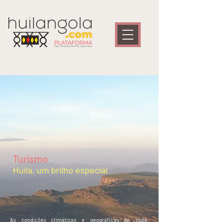
Turismo
Huíla, um brilho especial
As condições climáticas e geográficas da Huíla,