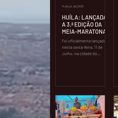
14 de jul. de 2025
HUÍLA: LANÇADA
A 3.ª EDIÇÃO DA
MEIA-MARATONA
DO LUBANGO
Foi oficialmente lançada,
nesta sexta-feira, 11 de
Julho, na cidade do
Lubango, a 3.ª edição da
Meia-Maratona do
Lubango, durante uma...