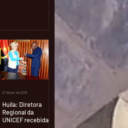
domiciliares, do novo
sistema renovado e
ampliado de captação,...
27 de jun. de 2025
Huíla: Diretora
Regional da
UNICEF recebida
em audiência pelo