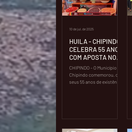
10 de jul. de 2025
HUILA - CHIPINDO
CELEBRA 55 ANOS
COM APOSTA NO
DESENVOLVIMENT
CHIPINDO – O Município do
O SUSTENTÁVEL
Chipindo comemorou, os
seus 55 anos de existência
sob o lema “ Chipindenses
Unidos para um
Desenvolvimento...