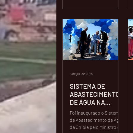
6 de jul. de 2025
SISTEMA DE
ABASTECIMENTO
DE ÁGUA NA
CHIBIA
Foi inaugurado o Sistema
INAUGURADO
de Abastecimento de Água
OFICIALMENTE
da Chibia pelo Ministro de