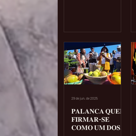
Energia e Águas João
Baptista Borges nesta
sexta-feira 04 de...
29 de jun. de 2025
𝐏𝐀𝐋𝐀𝐍𝐂𝐀 𝐐𝐔𝐄𝐑
𝐅𝐈𝐑𝐌𝐀𝐑-𝐒𝐄
𝐂𝐎𝐌𝐎 𝐔𝐌 𝐃𝐎𝐒
𝐅𝐎𝐑𝐓𝐄𝐒 𝐍𝐎